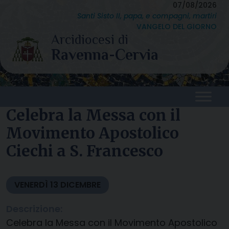
Skip
07/08/2026
Santi Sisto II, papa, e compagni, martiri
to
VANGELO DEL GIORNO
content
Celebra la Messa con il
Movimento Apostolico
Ciechi a S. Francesco
VENERDÌ
13
DICEMBRE
Descrizione:
Celebra la Messa con il Movimento Apostolico