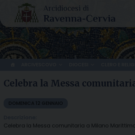
Skip
to
content
ARCIVESCOVO
DIOCESI
CLERO E RELIG
Celebra la Messa comunitaria
DOMENICA
12
GENNAIO
Descrizione:
Celebra la Messa comunitaria a Milano Marittima 