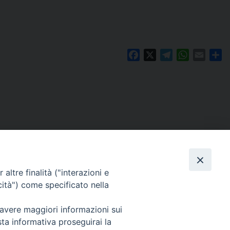
Facebook
X
Telegram
WhatsAp
Email
Co
altre finalità ("interazioni e
cità") come specificato nella
 avere maggiori informazioni sui
Per segnalazioni tecniche e aggiornamenti:
sta informativa proseguirai la
webmaster@diocesiravennacervia.it