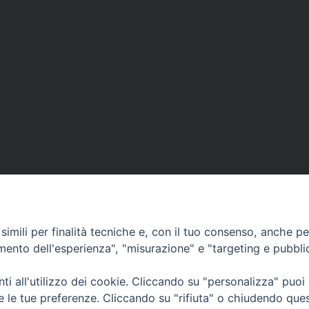
imili per finalità tecniche e, con il tuo consenso, anche per 
amento dell'esperienza", "misurazione" e "targeting e pubbli
i all'utilizzo dei cookie. Cliccando su "personalizza" puoi
CONTATTI
Cervia
re le tue preferenze. Cliccando su "rifiuta" o chiudendo que