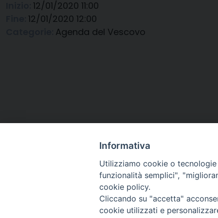
Inizio:
12/01/2020 11:00
Fine:
12/01/2020 12:00
Categorie:
Agenda del Vescovo
Informativa
Utilizziamo cookie o tecnologie s
funzionalità semplici", "miglior
cookie policy.
Cliccando su "accetta" acconsent
Arcidiocesi di Ravenna-
cookie utilizzati e personalizza