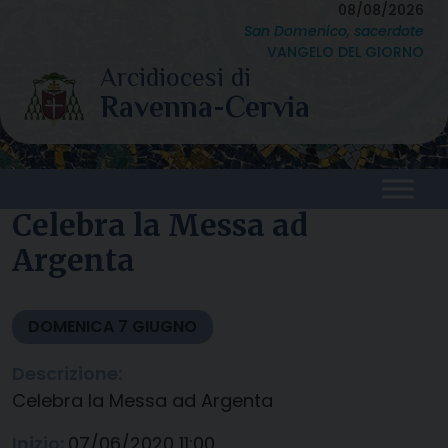
Skip
08/08/2026
San Domenico, sacerdote
to
VANGELO DEL GIORNO
content
Celebra la Messa ad
Argenta
DOMENICA
7
GIUGNO
Descrizione:
Celebra la Messa ad Argenta
Inizio:
07/06/2020 11:00