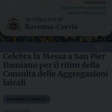
Skip
09/08/2026
San Domenico, sacerdote
to
VANGELO DEL GIORNO
content
Celebra la Messa a San Pier
Damiano per il ritiro della
Consulta delle Aggregazioni
laicali
DOMENICA
1
MARZO
Descrizione: