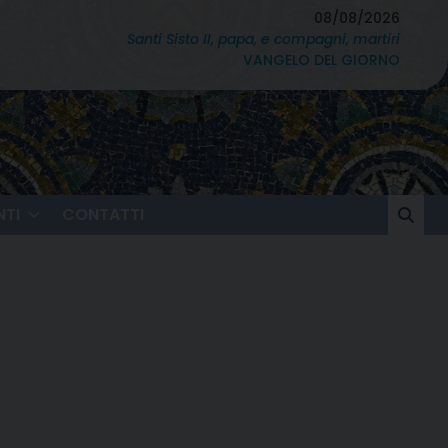
08/08/2026
Santi Sisto II, papa, e compagni, martiri
VANGELO DEL GIORNO
TI
CONTATTI