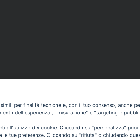
imili per finalità tecniche e, con il tuo consenso, anche per 
amento dell'esperienza", "misurazione" e "targeting e pubbli
i all'utilizzo dei cookie. Cliccando su "personalizza" puoi
CONTATTI
Cervia
re le tue preferenze. Cliccando su "rifiuta" o chiudendo que