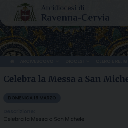
Skip
to
content
ARCIVESCOVO
DIOCESI
CLERO E RELIG
Celebra la Messa a San Mich
DOMENICA
16
MARZO
Descrizione:
Celebra la Messa a San Michele