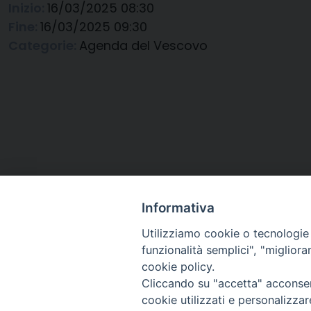
Inizio:
16/03/2025 08:30
Fine:
16/03/2025 09:30
Categorie:
Agenda del Vescovo
Informativa
Utilizziamo cookie o tecnologie s
funzionalità semplici", "miglior
cookie policy.
Cliccando su "accetta" acconsent
Arcidiocesi di Ravenna-
cookie utilizzati e personalizza