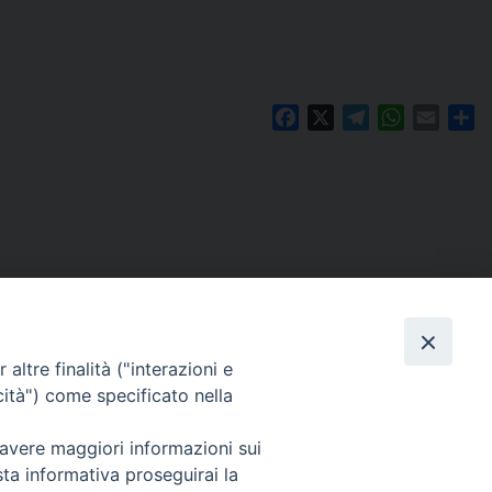
Facebook
X
Telegram
WhatsAp
Email
Co
altre finalità ("interazioni e
cità") come specificato nella
 avere maggiori informazioni sui
Per segnalazioni tecniche e aggiornamenti:
sta informativa proseguirai la
webmaster@diocesiravennacervia.it