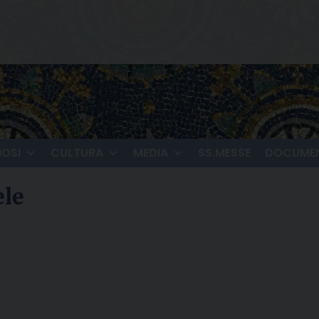
IOSI
CULTURA
MEDIA
SS.MESSE
DOCUMEN
ele