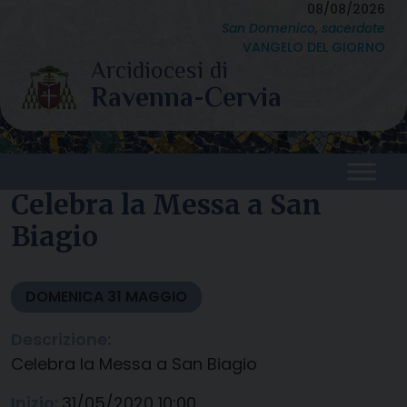
Skip
08/08/2026
San Domenico, sacerdote
to
VANGELO DEL GIORNO
content
Celebra la Messa a San
Biagio
DOMENICA
31
MAGGIO
Descrizione:
Celebra la Messa a San Biagio
Inizio:
31/05/2020 10:00