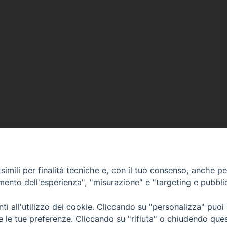
imili per finalità tecniche e, con il tuo consenso, anche per 
amento dell'esperienza", "misurazione" e "targeting e pubbli
i all'utilizzo dei cookie. Cliccando su "personalizza" puoi
CONTATTI
Cervia
re le tue preferenze. Cliccando su "rifiuta" o chiudendo que