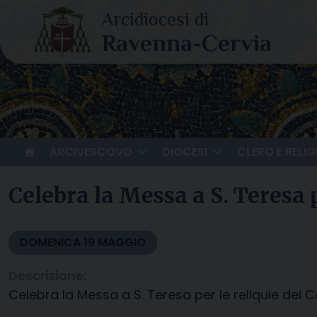
Skip
to
content
ARCIVESCOVO
DIOCESI
CLERO E RELIG
Celebra la Messa a S. Teresa 
DOMENICA
19
MAGGIO
Descrizione:
Celebra la Messa a S. Teresa per le reliquie dei C