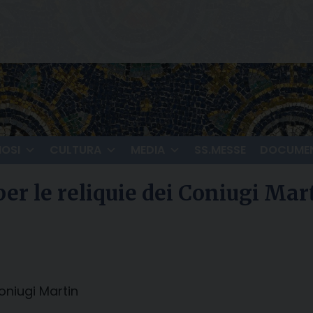
IOSI
CULTURA
MEDIA
SS.MESSE
DOCUMEN
per le reliquie dei Coniugi Mar
oniugi Martin