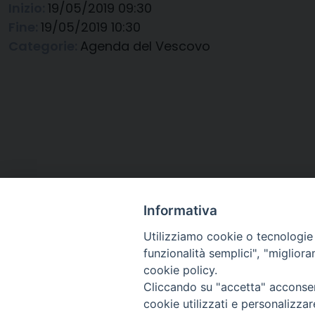
Inizio:
19/05/2019 09:30
Fine:
19/05/2019 10:30
Categorie:
Agenda del Vescovo
Informativa
Utilizziamo cookie o tecnologie s
funzionalità semplici", "miglior
cookie policy.
Cliccando su "accetta" acconsent
Arcidiocesi di Ravenna-
cookie utilizzati e personalizza