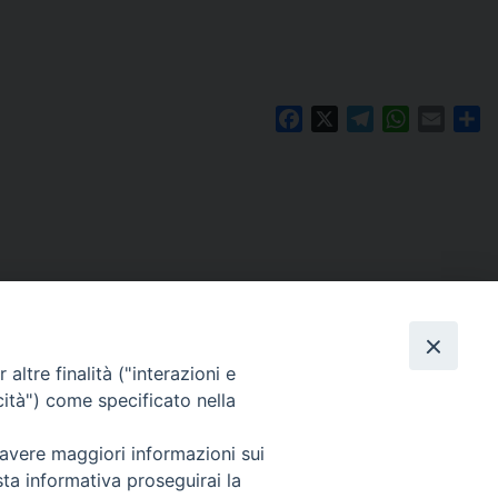
Facebook
X
Telegram
WhatsAp
Email
Co
altre finalità ("interazioni e
cità") come specificato nella
 avere maggiori informazioni sui
Per segnalazioni tecniche e aggiornamenti:
sta informativa proseguirai la
webmaster@diocesiravennacervia.it