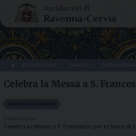
Skip
to
content
ARCIVESCOVO
DIOCESI
CLERO E RELIG
Celebra la Messa a S. Frances
SABATO
13
GIUGNO
Descrizione:
Celebra la Messa a S. Francesco per la festa di 