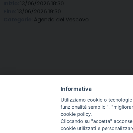
Inizio:
13/06/2026 18:30
Fine:
13/06/2026 19:30
Categorie:
Agenda del Vescovo
Informativa
Utilizziamo cookie o tecnologie s
funzionalità semplici", "miglior
cookie policy.
Cliccando su "accetta" acconsent
Arcidiocesi di Ravenna-
cookie utilizzati e personalizza