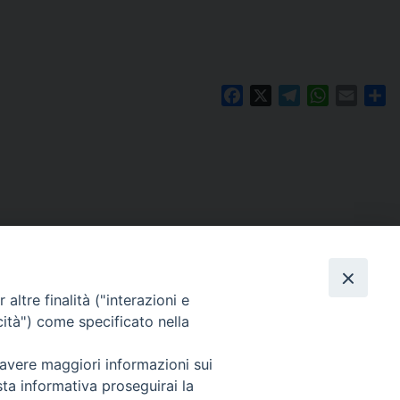
Facebook
X
Telegram
WhatsAp
Email
Co
altre finalità ("interazioni e
cità") come specificato nella
 avere maggiori informazioni sui
Per segnalazioni tecniche e aggiornamenti:
sta informativa proseguirai la
webmaster@diocesiravennacervia.it