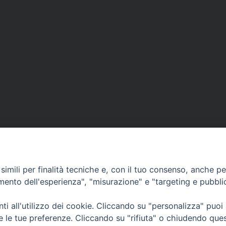
imili per finalità tecniche e, con il tuo consenso, anche per 
amento dell'esperienza", "misurazione" e "targeting e pubbli
i all'utilizzo dei cookie. Cliccando su "personalizza" puoi
CONTATTI
Cervia
re le tue preferenze. Cliccando su "rifiuta" o chiudendo que