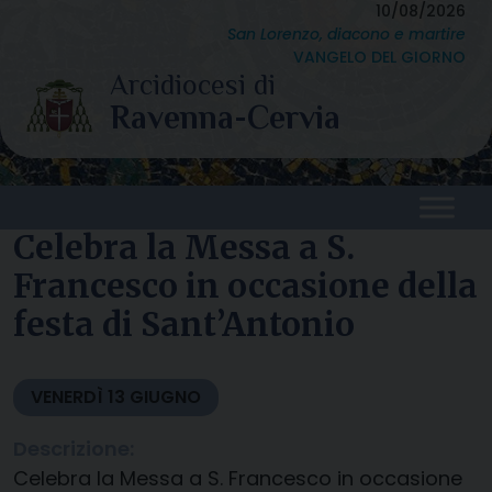
Skip
10/08/2026
San Lorenzo, diacono e martire
to
VANGELO DEL GIORNO
content
Celebra la Messa a S.
Francesco in occasione della
festa di Sant’Antonio
VENERDÌ
13
GIUGNO
Descrizione:
Celebra la Messa a S. Francesco in occasione