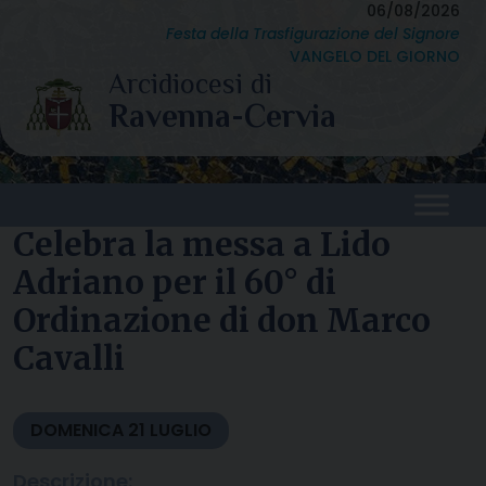
Skip
06/08/2026
Festa della Trasfigurazione del Signore
to
VANGELO DEL GIORNO
content
Celebra la messa a Lido
Adriano per il 60° di
Ordinazione di don Marco
Cavalli
DOMENICA
21
LUGLIO
Descrizione: