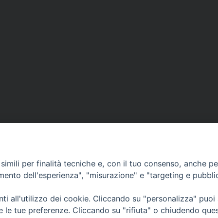
imili per finalità tecniche e, con il tuo consenso, anche per 
amento dell'esperienza", "misurazione" e "targeting e pubbli
i all'utilizzo dei cookie. Cliccando su "personalizza" puoi
CONTATTI
Cervia
re le tue preferenze. Cliccando su "rifiuta" o chiudendo que