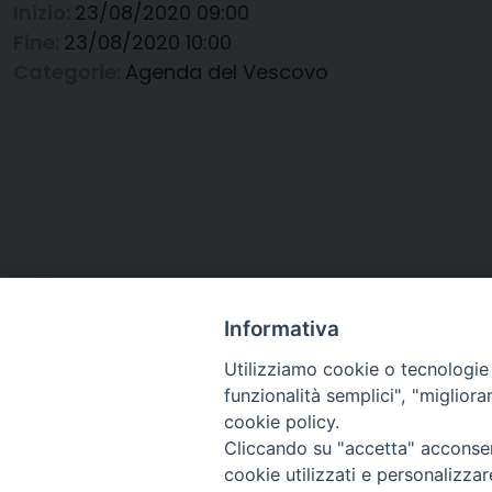
Inizio:
23/08/2020 09:00
Fine:
23/08/2020 10:00
Categorie:
Agenda del Vescovo
Informativa
Utilizziamo cookie o tecnologie s
funzionalità semplici", "miglior
cookie policy.
Cliccando su "accetta" acconsent
Arcidiocesi di Ravenna-
cookie utilizzati e personalizza