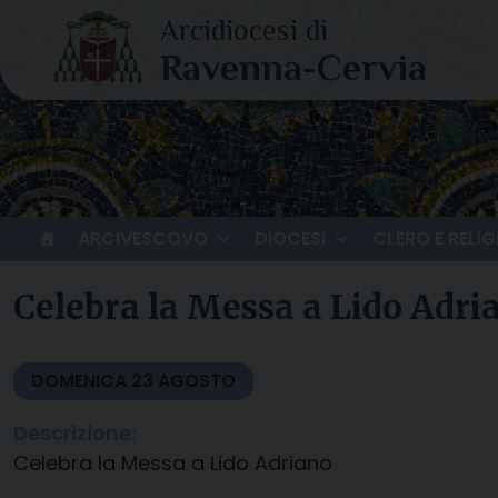
Skip
to
content
ARCIVESCOVO
DIOCESI
CLERO E RELIG
Celebra la Messa a Lido Adri
DOMENICA
23
AGOSTO
Descrizione:
Celebra la Messa a Lido Adriano