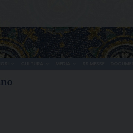
IOSI
CULTURA
MEDIA
SS.MESSE
DOCUMEN
ano