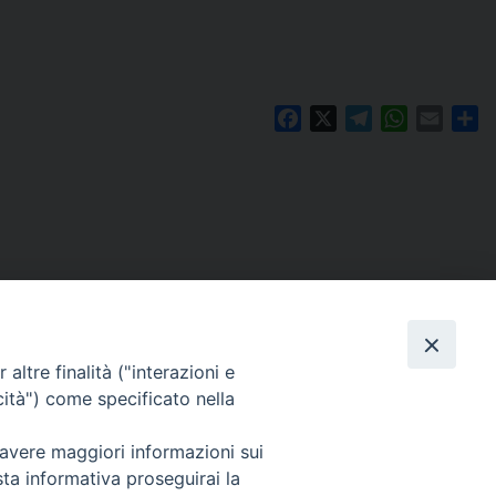
Facebook
X
Telegram
WhatsAp
Email
Co
altre finalità ("interazioni e
cità") come specificato nella
 avere maggiori informazioni sui
Per segnalazioni tecniche e aggiornamenti:
sta informativa proseguirai la
webmaster@diocesiravennacervia.it