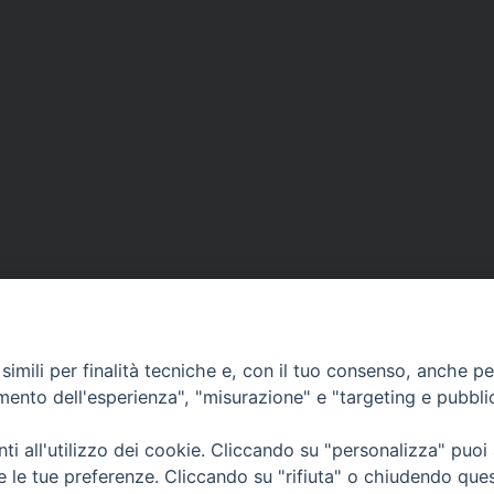
imili per finalità tecniche e, con il tuo consenso, anche per 
amento dell'esperienza", "misurazione" e "targeting e pubbli
i all'utilizzo dei cookie. Cliccando su "personalizza" puoi
CONTATTI
Cervia
re le tue preferenze. Cliccando su "rifiuta" o chiudendo que