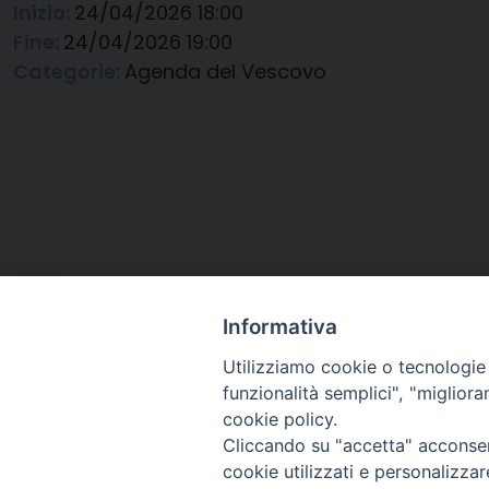
Inizio:
24/04/2026 18:00
Fine:
24/04/2026 19:00
Categorie:
Agenda del Vescovo
Informativa
Utilizziamo cookie o tecnologie s
funzionalità semplici", "miglior
cookie policy.
Cliccando su "accetta" acconsent
Arcidiocesi di Ravenna-
cookie utilizzati e personalizza