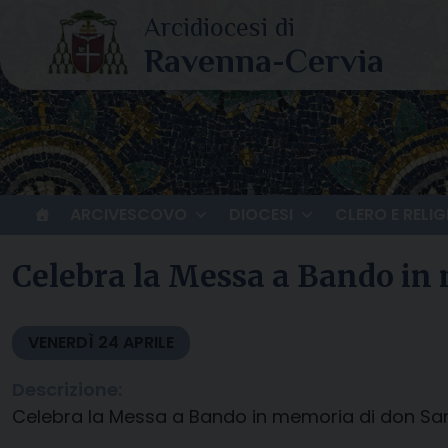
Skip
to
content
ARCIVESCOVO
DIOCESI
CLERO E RELIG
Celebra la Messa a Bando in
VENERDÌ
24
APRILE
Descrizione:
Celebra la Messa a Bando in memoria di don San