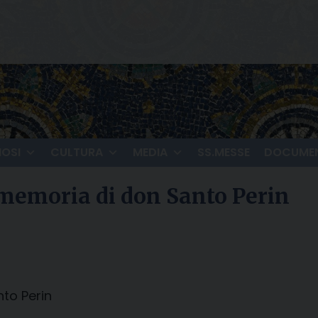
IOSI
CULTURA
MEDIA
SS.MESSE
DOCUMEN
 memoria di don Santo Perin
to Perin