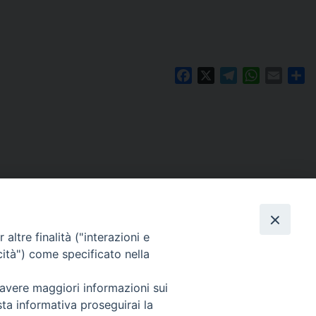
Facebook
X
Telegram
WhatsAp
Email
Co
altre finalità ("interazioni e
cità") come specificato nella
 avere maggiori informazioni sui
Per segnalazioni tecniche e aggiornamenti:
sta informativa proseguirai la
webmaster@diocesiravennacervia.it