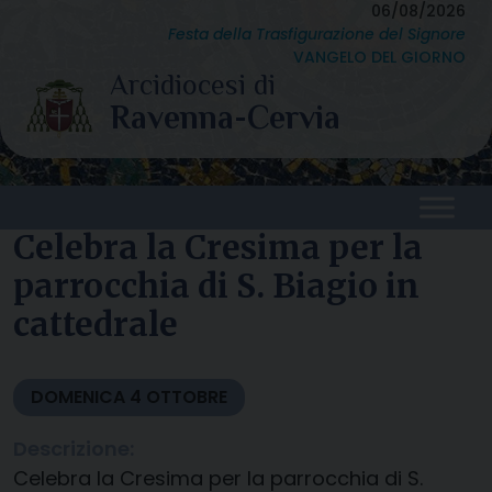
Skip
06/08/2026
Festa della Trasfigurazione del Signore
to
VANGELO DEL GIORNO
content
Celebra la Cresima per la
parrocchia di S. Biagio in
cattedrale
DOMENICA
4
OTTOBRE
Descrizione:
Celebra la Cresima per la parrocchia di S.