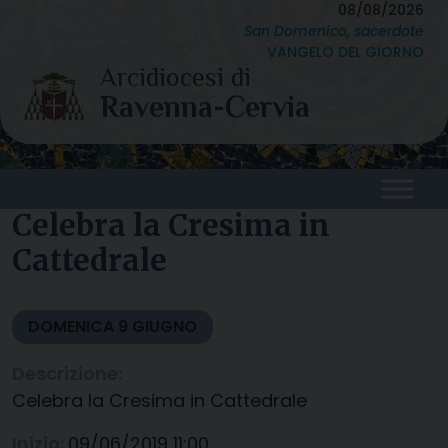
Skip
08/08/2026
San Domenico, sacerdote
to
VANGELO DEL GIORNO
content
Celebra la Cresima in
Cattedrale
DOMENICA
9
GIUGNO
Descrizione:
Celebra la Cresima in Cattedrale
Inizio:
09/06/2019 11:00