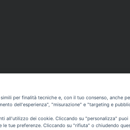
imili per finalità tecniche e, con il tuo consenso, anche per 
amento dell'esperienza", "misurazione" e "targeting e pubbli
i all'utilizzo dei cookie. Cliccando su "personalizza" puoi
CONTATTI
Cervia
re le tue preferenze. Cliccando su "rifiuta" o chiudendo que