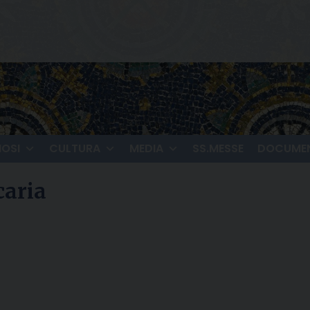
IOSI
CULTURA
MEDIA
SS.MESSE
DOCUMEN
caria