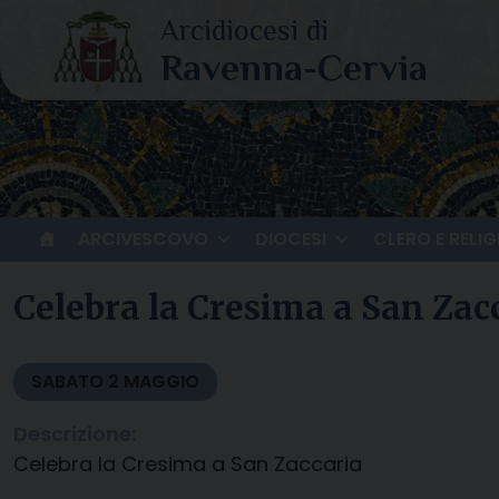
Skip
to
content
ARCIVESCOVO
DIOCESI
CLERO E RELIG
Celebra la Cresima a San Zac
SABATO
2
MAGGIO
Descrizione:
Celebra la Cresima a San Zaccaria