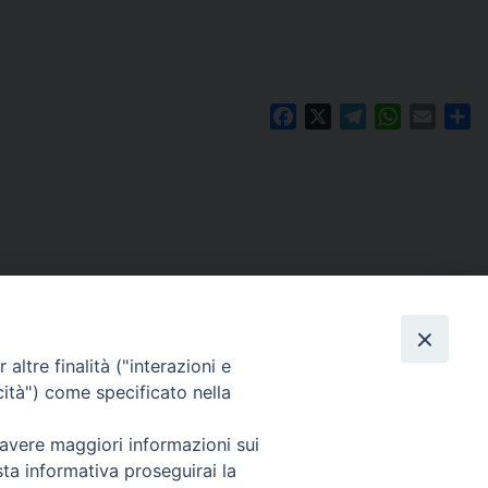
Facebook
X
Telegram
WhatsAp
Email
Co
altre finalità ("interazioni e
cità") come specificato nella
 avere maggiori informazioni sui
Per segnalazioni tecniche e aggiornamenti:
sta informativa proseguirai la
webmaster@diocesiravennacervia.it