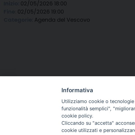
Inizio:
02/05/2026 18:00
Fine:
02/05/2026 19:00
Categorie:
Agenda del Vescovo
Informativa
Utilizziamo cookie o tecnologie s
funzionalità semplici", "miglior
cookie policy.
Cliccando su "accetta" acconsent
Arcidiocesi di Ravenna-
cookie utilizzati e personalizza