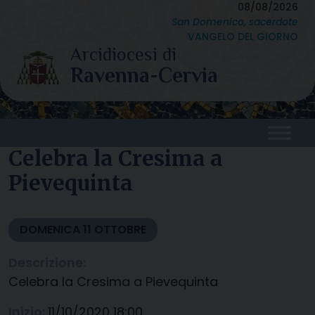
Skip
08/08/2026
San Domenico, sacerdote
to
VANGELO DEL GIORNO
content
Celebra la Cresima a
Pievequinta
DOMENICA
11
OTTOBRE
Descrizione:
Celebra la Cresima a Pievequinta
Inizio:
11/10/2020 18:00