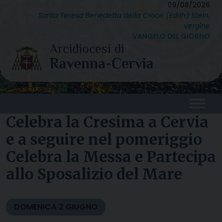
Skip
09/08/2026
Santa Teresa Benedetta della Croce (Edith) Stein,
to
vergine
content
VANGELO DEL GIORNO
Celebra la Cresima a Cervia
e a seguire nel pomeriggio
Celebra la Messa e Partecipa
allo Sposalizio del Mare
DOMENICA
2
GIUGNO