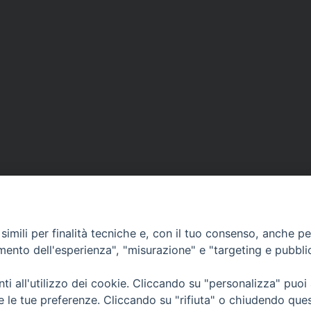
imili per finalità tecniche e, con il tuo consenso, anche per 
amento dell'esperienza", "misurazione" e "targeting e pubbli
i all'utilizzo dei cookie. Cliccando su "personalizza" puoi
CONTATTI
Cervia
re le tue preferenze. Cliccando su "rifiuta" o chiudendo que