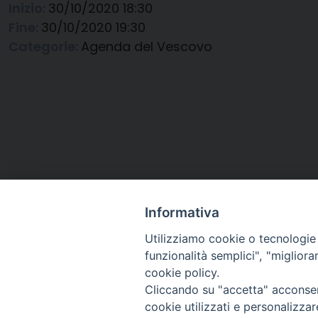
Inizio:
30/10/2020 18:30
Fine:
30/10/2020 19:30
Categorie:
Agenda del Vescovo
Informativa
Utilizziamo cookie o tecnologie s
funzionalità semplici", "miglior
cookie policy.
Cliccando su "accetta" acconsent
Arcidiocesi di Ravenna-
cookie utilizzati e personalizza