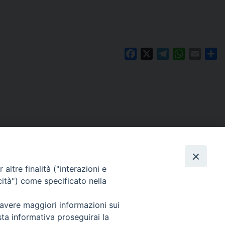
Facebook
X
Telegram
WhatsAp
Email
Co
altre finalità ("interazioni e
cità") come specificato nella
 avere maggiori informazioni sui
Per segnalazioni tecniche e aggiornamenti:
sta informativa proseguirai la
webmaster@diocesiravennacervia.it