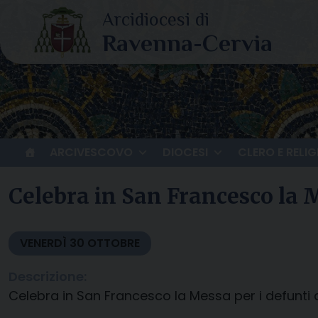
Skip
to
content
ARCIVESCOVO
DIOCESI
CLERO E RELIG
Celebra in San Francesco la M
VENERDÌ
30
OTTOBRE
Descrizione:
Celebra in San Francesco la Messa per i defunti 