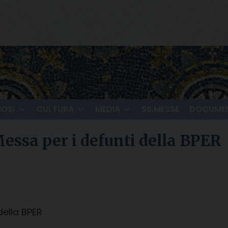
IOSI
CULTURA
MEDIA
SS.MESSE
DOCUMEN
essa per i defunti della BPER
della BPER