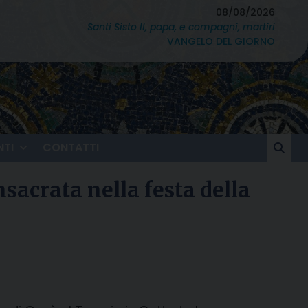
08/08/2026
Santi Sisto II, papa, e compagni, martiri
VANGELO DEL GIORNO
TI
CONTATTI
nsacrata nella festa della