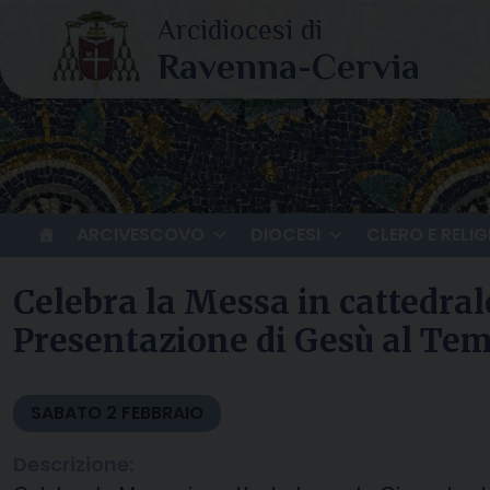
Skip
to
content
ARCIVESCOVO
DIOCESI
CLERO E RELIG
Celebra la Messa in cattedrale
Presentazione di Gesù al Tem
SABATO
2
FEBBRAIO
Descrizione: