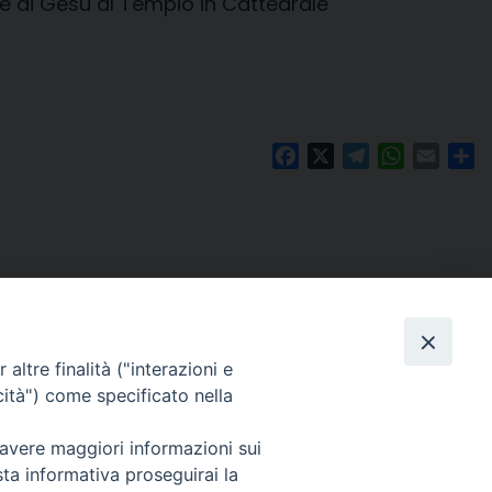
ne di Gesù al Tempio in Cattedrale
Facebook
X
Telegram
WhatsAp
Email
Co
altre finalità ("interazioni e
cità") come specificato nella
 avere maggiori informazioni sui
Per segnalazioni tecniche e aggiornamenti:
sta informativa proseguirai la
webmaster@diocesiravennacervia.it