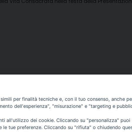
ella Vita Consacrata nella festa della Presentazio
imili per finalità tecniche e, con il tuo consenso, anche per 
amento dell'esperienza", "misurazione" e "targeting e pubbli
i all'utilizzo dei cookie. Cliccando su "personalizza" puoi
CONTATTI
Cervia
re le tue preferenze. Cliccando su "rifiuta" o chiudendo que