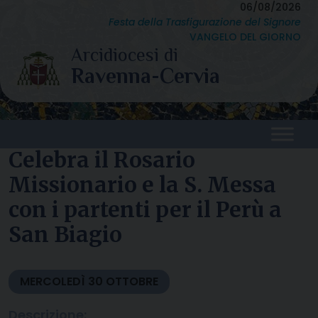
Skip
06/08/2026
Festa della Trasfigurazione del Signore
to
VANGELO DEL GIORNO
content
Celebra il Rosario
Missionario e la S. Messa
con i partenti per il Perù a
San Biagio
MERCOLEDÌ
30
OTTOBRE
Descrizione: