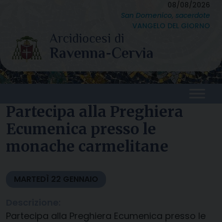
Skip
08/08/2026
San Domenico, sacerdote
to
VANGELO DEL GIORNO
content
Partecipa alla Preghiera
Ecumenica presso le
monache carmelitane
MARTEDÌ
22
GENNAIO
Descrizione:
Partecipa alla Preghiera Ecumenica presso le