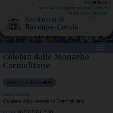
Skip
06/08/2026
Festa della Trasfigurazione del Signore
to
VANGELO DEL GIORNO
content
Celebra dalle Monache
Carmelitane
SABATO
14
SETTEMBRE
Descrizione:
Celebra dalle Monache Carmelitane
Inizio:
14/09/2019 17:00