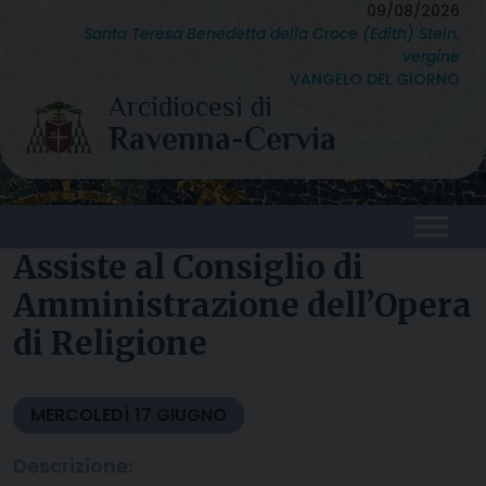
Skip
09/08/2026
Santa Teresa Benedetta della Croce (Edith) Stein,
to
vergine
content
VANGELO DEL GIORNO
Assiste al Consiglio di
Amministrazione dell’Opera
di Religione
MERCOLEDÌ
17
GIUGNO
Descrizione: