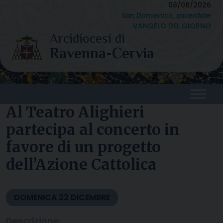
Skip
08/08/2026
San Domenico, sacerdote
to
VANGELO DEL GIORNO
content
Al Teatro Alighieri
partecipa al concerto in
favore di un progetto
dell’Azione Cattolica
DOMENICA
22
DICEMBRE
Descrizione: