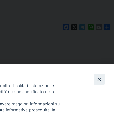
Facebook
X
Telegram
WhatsAp
Email
Co
altre finalità ("interazioni e
cità") come specificato nella
 avere maggiori informazioni sui
Per segnalazioni tecniche e aggiornamenti:
sta informativa proseguirai la
webmaster@diocesiravennacervia.it