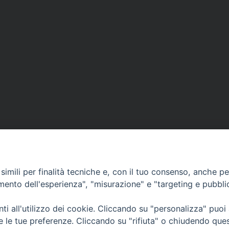
imili per finalità tecniche e, con il tuo consenso, anche per 
amento dell'esperienza", "misurazione" e "targeting e pubbli
i all'utilizzo dei cookie. Cliccando su "personalizza" puoi
CONTATTI
Cervia
re le tue preferenze. Cliccando su "rifiuta" o chiudendo que