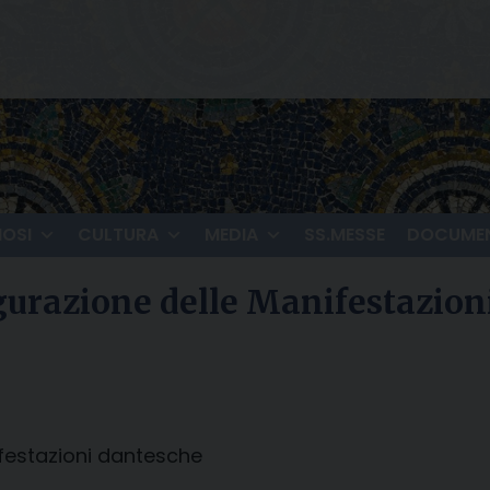
IOSI
CULTURA
MEDIA
SS.MESSE
DOCUMEN
ugurazione delle Manifestazio
ifestazioni dantesche