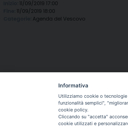
Inizio:
11/09/2019 17:00
Fine:
11/09/2019 18:00
Categorie:
Agenda del Vescovo
Informativa
Utilizziamo cookie o tecnologie s
funzionalità semplici", "miglior
cookie policy.
Cliccando su "accetta" acconsent
Arcidiocesi di Ravenna-
cookie utilizzati e personalizza