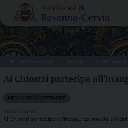
Skip
to
content
ARCIVESCOVO
DIOCESI
CLERO E RELIG
Ai Chiostri partecipa all’ina
MERCOLEDÌ
11
SETTEMBRE
Descrizione:
Ai Chiostri partecipa all’inaugurazione delle Man