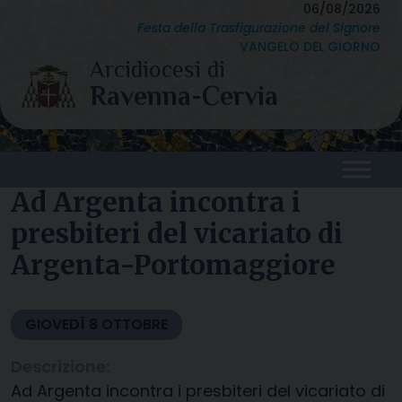
Skip
06/08/2026
Festa della Trasfigurazione del Signore
to
VANGELO DEL GIORNO
content
Ad Argenta incontra i
presbiteri del vicariato di
Argenta-Portomaggiore
GIOVEDÌ
8
OTTOBRE
Descrizione:
Ad Argenta incontra i presbiteri del vicariato di