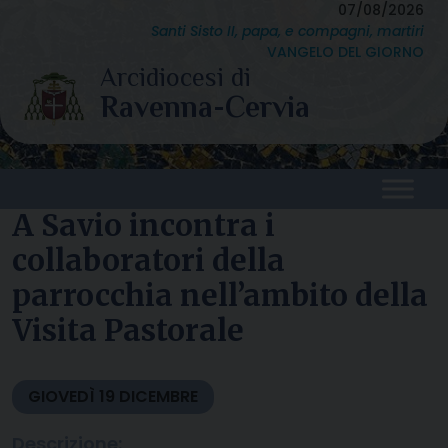
Skip
07/08/2026
Santi Sisto II, papa, e compagni, martiri
to
VANGELO DEL GIORNO
content
A Savio incontra i
collaboratori della
parrocchia nell’ambito della
Visita Pastorale
GIOVEDÌ
19
DICEMBRE
Descrizione: