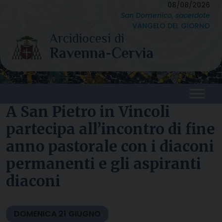
Skip
08/08/2026
San Domenico, sacerdote
to
VANGELO DEL GIORNO
content
A San Pietro in Vincoli
partecipa all’incontro di fine
anno pastorale con i diaconi
permanenti e gli aspiranti
diaconi
DOMENICA
21
GIUGNO