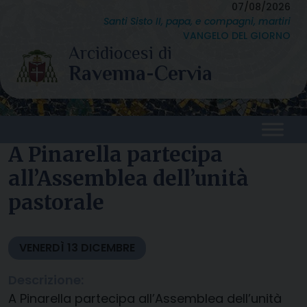
Skip
07/08/2026
Santi Sisto II, papa, e compagni, martiri
to
VANGELO DEL GIORNO
content
A Pinarella partecipa
all’Assemblea dell’unità
pastorale
VENERDÌ
13
DICEMBRE
Descrizione:
A Pinarella partecipa all’Assemblea dell’unità