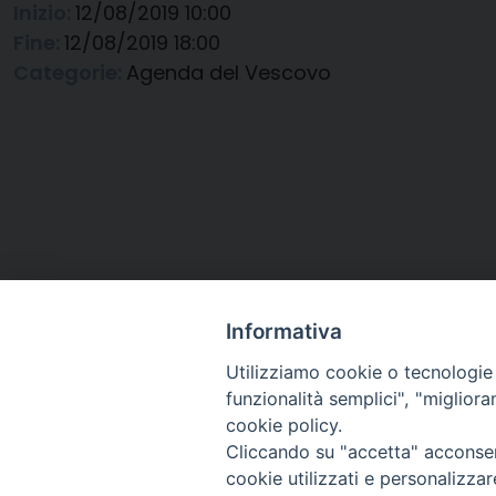
Inizio:
12/08/2019 10:00
Fine:
12/08/2019 18:00
Categorie:
Agenda del Vescovo
Informativa
Utilizziamo cookie o tecnologie s
funzionalità semplici", "miglior
cookie policy.
Cliccando su "accetta" acconsent
Arcidiocesi di Ravenna-
cookie utilizzati e personalizza