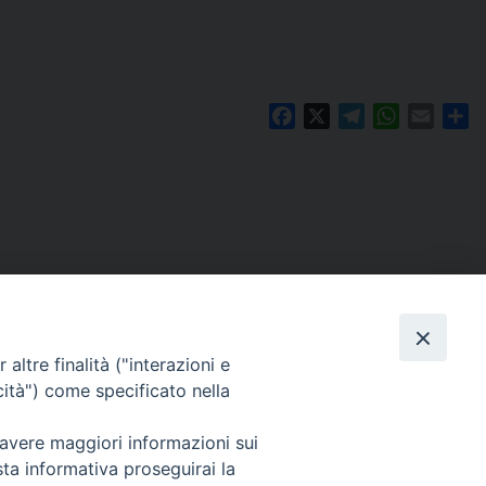
Facebook
X
Telegram
WhatsAp
Email
Co
altre finalità ("interazioni e
cità") come specificato nella
 avere maggiori informazioni sui
Per segnalazioni tecniche e aggiornamenti:
sta informativa proseguirai la
webmaster@diocesiravennacervia.it