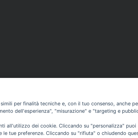
imili per finalità tecniche e, con il tuo consenso, anche per 
amento dell'esperienza", "misurazione" e "targeting e pubbli
i all'utilizzo dei cookie. Cliccando su "personalizza" puoi
CONTATTI
Cervia
re le tue preferenze. Cliccando su "rifiuta" o chiudendo que