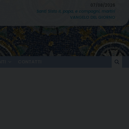
07/08/2026
Santi Sisto II, papa, e compagni, martiri
VANGELO DEL GIORNO
TI
CONTATTI