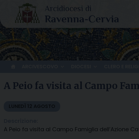
Skip
to
content
ARCIVESCOVO
DIOCESI
CLERO E RELIG
A Peio fa visita al Campo Fam
LUNEDÌ
12
AGOSTO
Descrizione:
A Peio fa visita al Campo Famiglia dell’Azione Ca