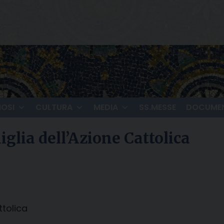
IOSI
CULTURA
MEDIA
SS.MESSE
DOCUMEN
iglia dell’Azione Cattolica
ttolica