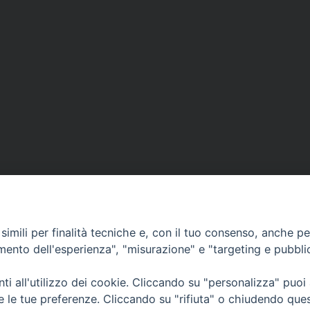
imili per finalità tecniche e, con il tuo consenso, anche per 
amento dell'esperienza", "misurazione" e "targeting e pubbli
i all'utilizzo dei cookie. Cliccando su "personalizza" puoi
CONTATTI
Cervia
re le tue preferenze. Cliccando su "rifiuta" o chiudendo que