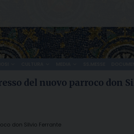
IOSI
CULTURA
MEDIA
SS.MESSE
DOCUMEN
resso del nuovo parroco don Si
roco don Silvio Ferrante