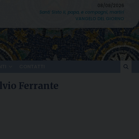
08/08/2026
Santi Sisto II, papa, e compagni, martiri
VANGELO DEL GIORNO
TI
CONTATTI
lvio Ferrante