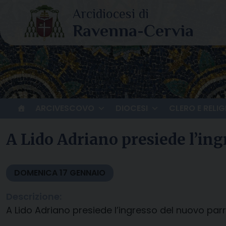
Skip
to
content
ARCIVESCOVO
DIOCESI
CLERO E RELIG
A Lido Adriano presiede l’ing
DOMENICA
17
GENNAIO
Descrizione:
A Lido Adriano presiede l’ingresso del nuovo par