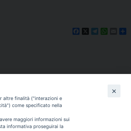
Facebook
X
Telegram
WhatsAp
Email
Co
altre finalità ("interazioni e
cità") come specificato nella
 avere maggiori informazioni sui
Per segnalazioni tecniche e aggiornamenti:
sta informativa proseguirai la
webmaster@diocesiravennacervia.it