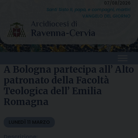
Skip
07/08/2026
Santi Sisto II, papa, e compagni, martiri
to
VANGELO DEL GIORNO
content
A Bologna partecipa all’ Alto
patronato della Facoltà
Teologica dell’ Emilia
Romagna
LUNEDÌ
11
MARZO
Descrizione: