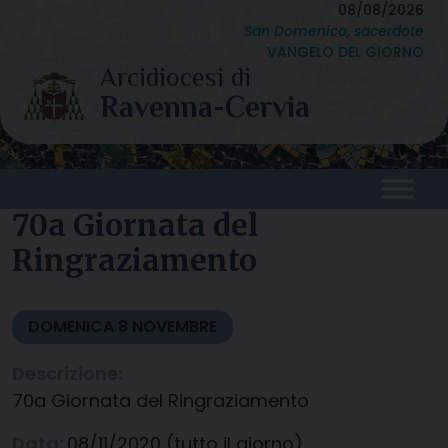
Skip
08/08/2026
San Domenico, sacerdote
to
VANGELO DEL GIORNO
content
70a Giornata del
Ringraziamento
DOMENICA
8
NOVEMBRE
Descrizione:
70a Giornata del Ringraziamento
Data:
08/11/2020
(tutto il giorno)