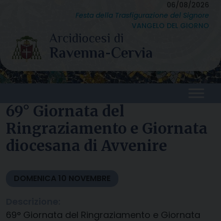
Skip
06/08/2026
Festa della Trasfigurazione del Signore
to
VANGELO DEL GIORNO
content
69° Giornata del
Ringraziamento e Giornata
diocesana di Avvenire
DOMENICA
10
NOVEMBRE
Descrizione:
69° Giornata del Ringraziamento e Giornata