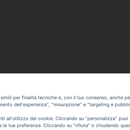
imili per finalità tecniche e, con il tuo consenso, anche per 
amento dell'esperienza", "misurazione" e "targeting e pubbli
i all'utilizzo dei cookie. Cliccando su "personalizza" puoi
CONTATTI
Cervia
re le tue preferenze. Cliccando su "rifiuta" o chiudendo que