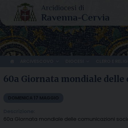
Skip
to
content
ARCIVESCOVO
DIOCESI
CLERO E RELIG
60a Giornata mondiale delle 
DOMENICA
17
MAGGIO
Descrizione:
60a Giornata mondiale delle comunicazioni socia