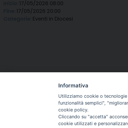
Inizio:
17/05/2026 08:00
Fine:
17/05/2026 20:00
Categorie:
Eventi in Diocesi
Informativa
Utilizziamo cookie o tecnologie s
funzionalità semplici", "miglior
cookie policy.
Cliccando su "accetta" acconsent
Arcidiocesi di Ravenna-
cookie utilizzati e personalizza