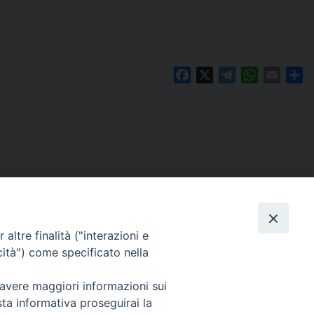
Facebook
X
Telegram
WhatsAp
Email
Co
altre finalità ("interazioni e
cità") come specificato nella
 avere maggiori informazioni sui
Per segnalazioni tecniche e aggiornamenti:
sta informativa proseguirai la
webmaster@diocesiravennacervia.it