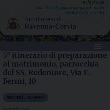
Skip
07/08/2026
Santi Sisto II, papa, e compagni, martiri
to
VANGELO DEL GIORNO
content
5° itinerario di preparazione
al matrimonio, parrocchia
del SS. Redentore, Via E.
Fermi, 10
GIOVEDÌ
7
MAGGIO
Descrizione: