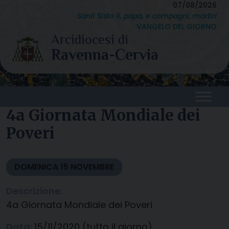
Skip
07/08/2026
Santi Sisto II, papa, e compagni, martiri
to
VANGELO DEL GIORNO
content
4a Giornata Mondiale dei
Poveri
DOMENICA
15
NOVEMBRE
Descrizione:
4a Giornata Mondiale dei Poveri
Data:
15/11/2020
(tutto il giorno)