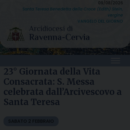
Skip
09/08/2026
Santa Teresa Benedetta della Croce (Edith) Stein,
to
vergine
content
VANGELO DEL GIORNO
23° Giornata della Vita
Consacrata: S. Messa
celebrata dall’Arcivescovo a
Santa Teresa
SABATO
2
FEBBRAIO