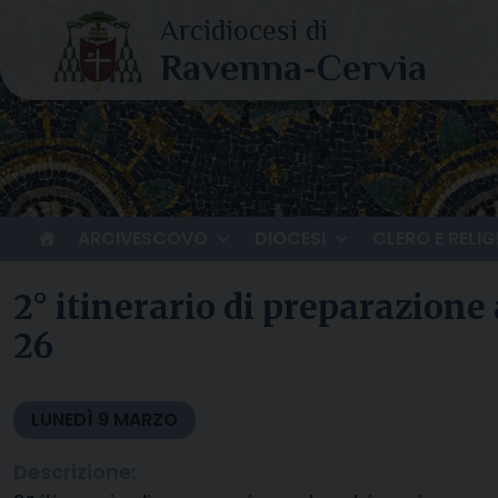
Skip
to
content
ARCIVESCOVO
DIOCESI
CLERO E RELIG
2° itinerario di preparazione 
26
LUNEDÌ
9
MARZO
Descrizione: