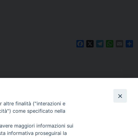
Facebook
X
Telegram
WhatsAp
Email
Co
altre finalità ("interazioni e
cità") come specificato nella
 avere maggiori informazioni sui
Per segnalazioni tecniche e aggiornamenti:
sta informativa proseguirai la
webmaster@diocesiravennacervia.it