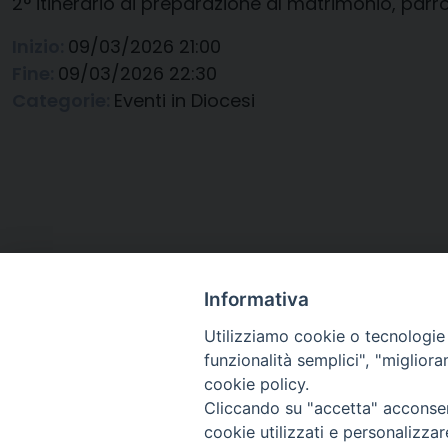
2° itinerario di preparazione al matrimonio, parro
Inizio:
09/03/2026 21:00
Fine:
09/03/2026 22:30
Categorie:
Eventi in Diocesi
Informativa
Utilizziamo cookie o tecnologie s
funzionalità semplici", "miglior
cookie policy.
Cliccando su "accetta" acconsent
Arcidiocesi di Ravenna-
cookie utilizzati e personalizza