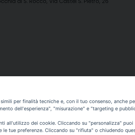
cchia di S. Rocco, Via Castel S. Pietro, 26
imili per finalità tecniche e, con il tuo consenso, anche per 
amento dell'esperienza", "misurazione" e "targeting e pubbli
i all'utilizzo dei cookie. Cliccando su "personalizza" puoi
CONTATTI
Cervia
re le tue preferenze. Cliccando su "rifiuta" o chiudendo que