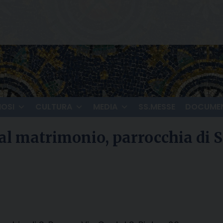
IOSI
CULTURA
MEDIA
SS.MESSE
DOCUMEN
al matrimonio, parrocchia di S. 