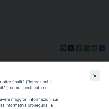
Facebook
X
Telegram
WhatsAp
Email
C
altre finalità ("interazioni e
cità") come specificato nella
 avere maggiori informazioni sui
Per segnalazioni tecniche e aggiornamenti:
sta informativa proseguirai la
webmaster@diocesiravennacervia.it