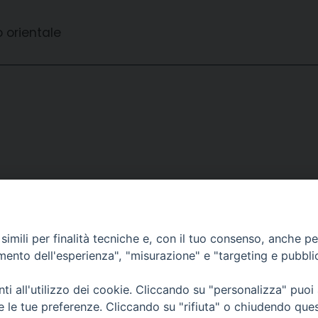
o orientale
imili per finalità tecniche e, con il tuo consenso, anche per 
amento dell'esperienza", "misurazione" e "targeting e pubbli
i all'utilizzo dei cookie. Cliccando su "personalizza" puoi
CONTATTI
Cervia
re le tue preferenze. Cliccando su "rifiuta" o chiudendo que