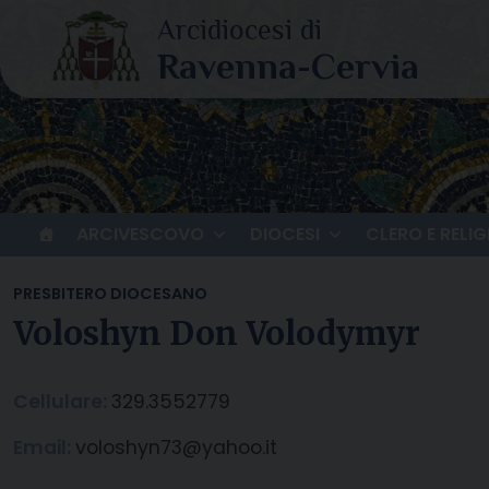
Skip
to
content
ARCIVESCOVO
DIOCESI
CLERO E RELIG
PRESBITERO DIOCESANO
Voloshyn Don Volodymyr
Cellulare:
329.3552779
Email:
voloshyn73@yahoo.it