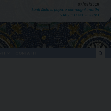
07/08/2026
Santi Sisto II, papa, e compagni, martiri
VANGELO DEL GIORNO
TI
CONTATTI