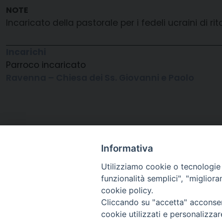
Incaricato della pastorale per i fedeli ucraini di rit
Incarichi
Parroco incaricato
Ravenna – Chiesa dei Ss. Giovanni e Paolo
Informativa
Utilizziamo cookie o tecnologie s
funzionalità semplici", "miglior
cookie policy.
Cliccando su "accetta" acconsent
Arcidiocesi di Ravenna-
cookie utilizzati e personalizza