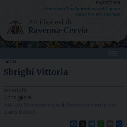
Skip
06/08/2026
Festa della Trasfigurazione del Signore
to
VANGELO DEL GIORNO
content
LAICO
Sbrighi Vittoria
Incarichi
Consigliere
Istituto Diocesano per il Sostentamento del
Clero (IDSC)
Facebook
X
Telegram
WhatsAp
Email
C