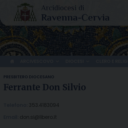
Skip
to
content
ARCIVESCOVO
DIOCESI
CLERO E RELIG
PRESBITERO DIOCESANO
Ferrante Don Silvio
Telefono:
353.4183094
Email:
don.si@libero.it