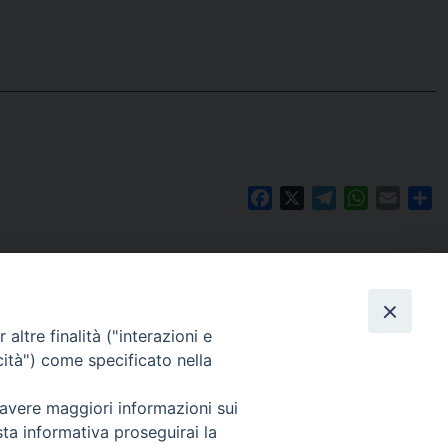
Facebook
X
Telegram
WhatsAp
Email
C
altre finalità ("interazioni e
cità") come specificato nella
 avere maggiori informazioni sui
Per segnalazioni tecniche e aggiornamenti:
sta informativa proseguirai la
webmaster@diocesiravennacervia.it