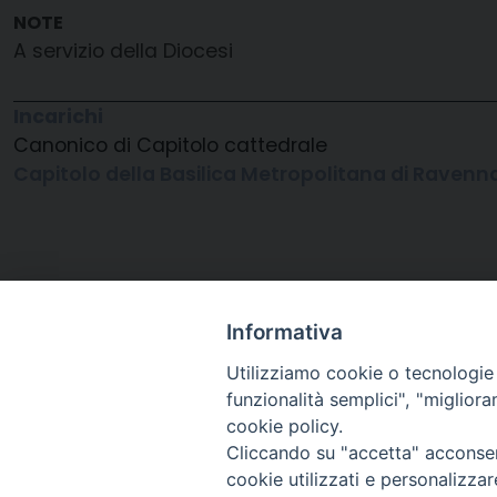
A servizio della Diocesi
Incarichi
Canonico di Capitolo cattedrale
Capitolo della Basilica Metropolitana di Ravenn
Informativa
Utilizziamo cookie o tecnologie s
funzionalità semplici", "miglior
cookie policy.
Cliccando su "accetta" acconsent
Arcidiocesi di Ravenna-
cookie utilizzati e personalizza