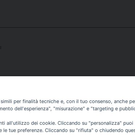
a
imili per finalità tecniche e, con il tuo consenso, anche per 
amento dell'esperienza", "misurazione" e "targeting e pubbli
i all'utilizzo dei cookie. Cliccando su "personalizza" puoi
CONTATTI
Cervia
re le tue preferenze. Cliccando su "rifiuta" o chiudendo que