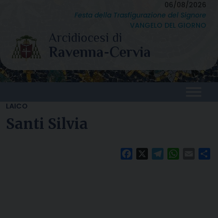
Skip
06/08/2026
Festa della Trasfigurazione del Signore
to
VANGELO DEL GIORNO
content
LAICO
Santi Silvia
Facebook
X
Telegram
WhatsAp
Email
C