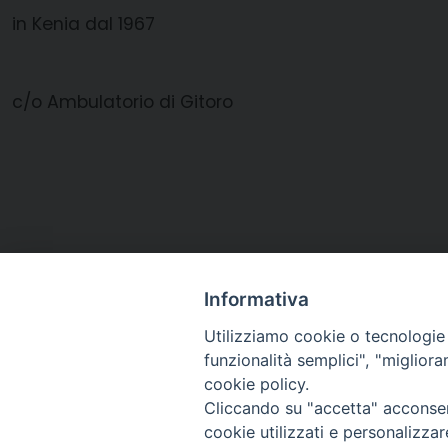
in Kenia dal 1967
c/o Ambulatorio di Gitoro
Informativa
Utilizziamo cookie o tecnologie s
funzionalità semplici", "miglior
cookie policy.
Cliccando su "accetta" acconsent
Arcidiocesi di Ravenna-
cookie utilizzati e personalizza