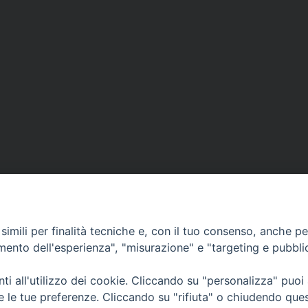
imili per finalità tecniche e, con il tuo consenso, anche per 
amento dell'esperienza", "misurazione" e "targeting e pubbli
i all'utilizzo dei cookie. Cliccando su "personalizza" puoi
CONTATTI
Cervia
re le tue preferenze. Cliccando su "rifiuta" o chiudendo que