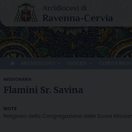
Skip
to
content
ARCIVESCOVO
DIOCESI
CLERO E RELIG
MISSIONARIA
Flamini Sr. Savina
Religiosa della Congregazione delle Suore Mission