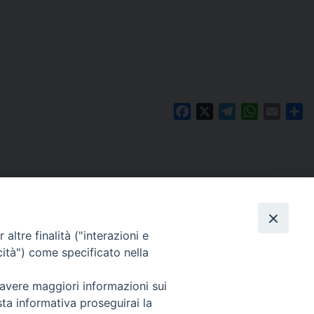
Facebook
X
Telegram
WhatsAp
Email
C
altre finalità ("interazioni e
cità") come specificato nella
 avere maggiori informazioni sui
Per segnalazioni tecniche e aggiornamenti:
sta informativa proseguirai la
webmaster@diocesiravennacervia.it