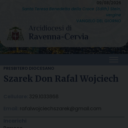
Skip
09/08/2026
Santa Teresa Benedetta della Croce (Edith) Stein,
to
vergine
content
VANGELO DEL GIORNO
PRESBITERO DIOCESANO
Szarek Don Rafal Wojciech
Cellulare:
329.1033868
Email:
rafalwojciechszarek@gmail.com
Incarichi