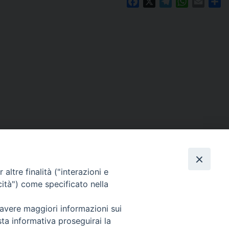
Facebook
X
Telegram
WhatsAp
Email
C
altre finalità ("interazioni e
cità") come specificato nella
 avere maggiori informazioni sui
Per segnalazioni tecniche e aggiornamenti:
sta informativa proseguirai la
webmaster@diocesiravennacervia.it