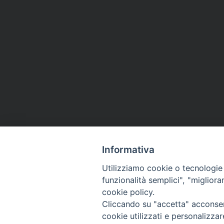
Informativa
Utilizziamo cookie o tecnologie s
funzionalità semplici", "miglior
cookie policy.
Cliccando su "accetta" acconsent
Arcidiocesi di Ravenna-
cookie utilizzati e personalizza