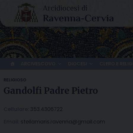
Skip
to
content
ARCIVESCOVO
DIOCESI
CLERO E RELIG
RELIGIOSO
Gandolfi Padre Pietro
Cellulare:
353.4306722
Email:
stellamaris.ravenna@gmail.com