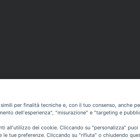
imili per finalità tecniche e, con il tuo consenso, anche per 
amento dell'esperienza", "misurazione" e "targeting e pubbli
i all'utilizzo dei cookie. Cliccando su "personalizza" puoi
CONTATTI
Cervia
re le tue preferenze. Cliccando su "rifiuta" o chiudendo que