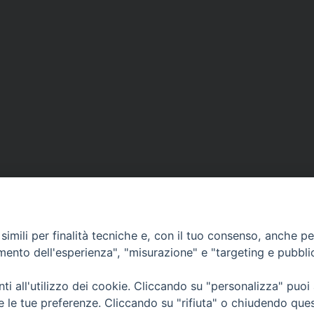
imili per finalità tecniche e, con il tuo consenso, anche per 
amento dell'esperienza", "misurazione" e "targeting e pubbli
i all'utilizzo dei cookie. Cliccando su "personalizza" puoi
CONTATTI
Cervia
re le tue preferenze. Cliccando su "rifiuta" o chiudendo que