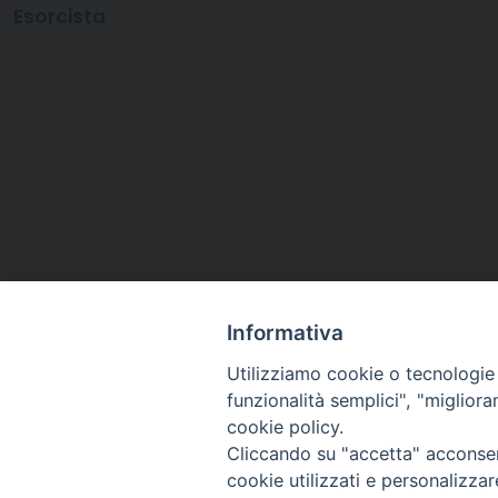
Esorcista
Informativa
Utilizziamo cookie o tecnologie s
funzionalità semplici", "miglior
cookie policy.
Cliccando su "accetta" acconsent
Arcidiocesi di Ravenna-
cookie utilizzati e personalizza