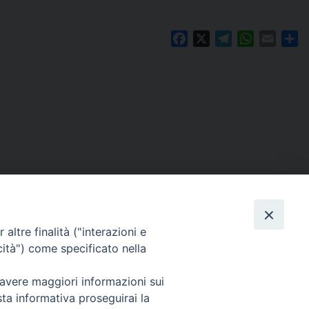
Facebook
X
Telegram
WhatsAp
Email
C
altre finalità ("interazioni e
cità") come specificato nella
 avere maggiori informazioni sui
Per segnalazioni tecniche e aggiornamenti:
sta informativa proseguirai la
webmaster@diocesiravennacervia.it