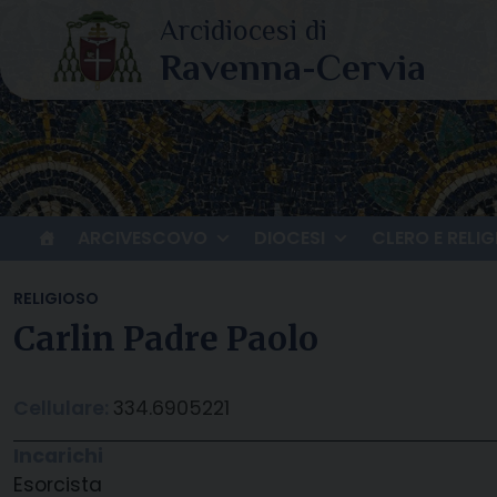
Skip
to
content
ARCIVESCOVO
DIOCESI
CLERO E RELIG
RELIGIOSO
Carlin Padre Paolo
Cellulare:
334.6905221
Incarichi
Esorcista