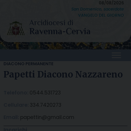
Skip
08/08/2026
San Domenico, sacerdote
to
VANGELO DEL GIORNO
content
DIACONO PERMANENTE
Papetti Diacono Nazzareno
Telefono:
0544.531723
Cellulare:
334.7420273
Email:
papettin@gmail.com
Incarichi