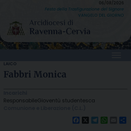
Skip
06/08/2026
Festa della Trasfigurazione del Signore
to
VANGELO DEL GIORNO
content
LAICO
Fabbri Monica
Incarichi
Responsabile
Gioventù studentesca
Comunione e Liberazione (C.L.)
Facebook
X
Telegram
WhatsAp
Email
C