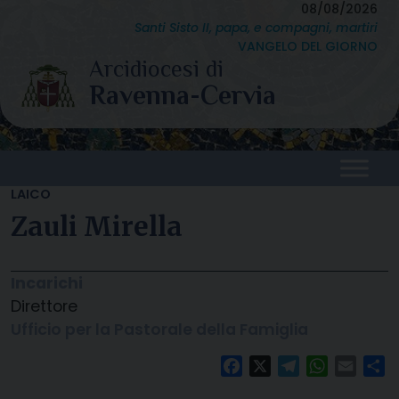
Skip
08/08/2026
Santi Sisto II, papa, e compagni, martiri
to
VANGELO DEL GIORNO
content
LAICO
Zauli Mirella
Incarichi
Direttore
Ufficio per la Pastorale della Famiglia
Facebook
X
Telegram
WhatsAp
Email
C